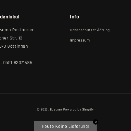
denlokal
Info
sumo Restaurant
Datenschutzerklärung
oner Str. 13
Impressum
073 Göttingen
l: 0551 82071686
© 2026,
Busumo
Powered by Shopify
✕
Heute Keine Lieferung!