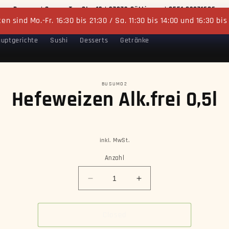
Busumo | Groner Tor Str. 13 | 37073 Göttingen | 0551 82071686
n sind Mo.-Fr. 16:30 bis 21:30 / Sa. 11:30 bis 14:00 und 16:30 bis
uptgerichte
Sushi
Desserts
Getränke
BUSUMO2
Hefeweizen Alk.frei 0,5l
ormationen
inkl. MwSt.
Anzahl
Verringere
Erhöhe
die
die
Menge
Menge
für
für
Closed
Hefeweizen
Hefeweizen