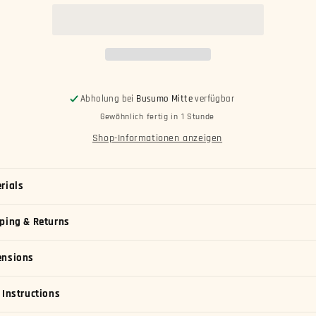
Alk.frei
Alk.frei
0,5l
0,5l
Abholung bei
Busumo Mitte
verfügbar
Gewöhnlich fertig in 1 Stunde
Shop-Informationen anzeigen
rials
ping & Returns
ensions
 Instructions