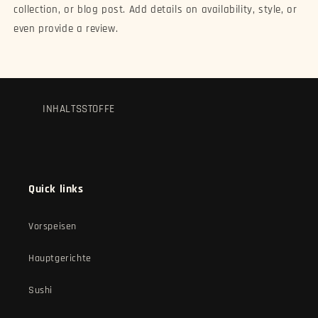
collection, or blog post. Add details on availability, style, or
even provide a review.
INHALTSSTOFFE
Quick links
Vorspeisen
Hauptgerichte
Sushi