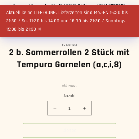
Direkt
Busumo | Groner Tor Str. 13 | 37073 Göttingen | 0551 82071686
zum
Inhalt
Aktuell keine LIEFERUNG. Lieferzeiten sind Mo.-Fr. 16:30 bis
Warenko
21:30 / Sa. 11:30 bis 14:00 und 16:30 bis 21:30 / Sonntags
15:00 bis 21:30
✖
BUSUMO2
oduktinformationen
2 b. Sommerrollen 2 Stück mit
ringen
Tempura Garnelen (a,c,i,8)
inkl. MwSt.
Anzahl
Verringere
Erhöhe
die
die
Menge
Menge
für
für
Closed
2
2