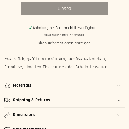
b.
b.
Closed
Sommerrollen
Sommerrollen
2
2
Stück
Stück
mit
mit
Abholung bei
Busumo Mitte
verfügbar
Tempura
Tempura
Gewöhnlich fertig in 1 Stunde
Garnelen
Garnelen
Shop-Informationen anzeigen
(a,c,i,8)
(a,c,i,8)
zwei Stück, gefüllt mit Kräutern, Gemüse Reisnudeln,
Erdnüsse, Limetten-Fischsauce oder Schalottensauce
Materials
Shipping & Returns
Dimensions