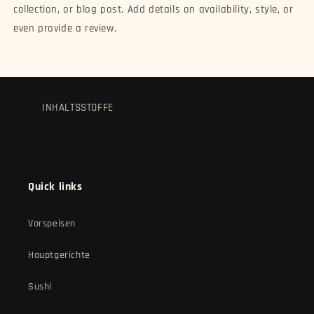
collection, or blog post. Add details on availability, style, or
even provide a review.
INHALTSSTOFFE
Quick links
Vorspeisen
Hauptgerichte
Sushi