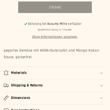
c.
c.
Closed
Oma
Oma
Mango
Mango
mit
mit
Garnelen
Garnelen
Abholung bei
Busumo Mitte
verfügbar
(c)
(c)
Gewöhnlich fertig in 1 Stunde
Shop-Informationen anzeigen
gegartes Gemüse mit Wildkräutersalat und Mango-Kokos-
Sauce, glutenfrei
Materials
Shipping & Returns
Dimensions