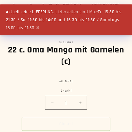
Direkt
Busumo | Groner Tor Str. 13 | 37073 Göttingen | 0551 82071686
zum
Inhalt
Aktuell keine LIEFERUNG. Lieferzeiten sind Mo.-Fr. 16:30 bis
Warenko
21:30 / Sa. 11:30 bis 14:00 und 16:30 bis 21:30 / Sonntags
15:00 bis 21:30
✖
BUSUMO2
oduktinformationen
22 c. Oma Mango mit Garnelen
ringen
(c)
inkl. MwSt.
Anzahl
Verringere
Erhöhe
die
die
Menge
Menge
für
für
Closed
22
22