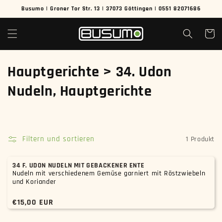
Direkt
Busumo | Groner Tor Str. 13 | 37073 Göttingen | 0551 82071686
zum
Inhalt
Warenko
K
Hauptgerichte > 34. Udon
a
Nudeln, Hauptgerichte
t
e
Filtern und sortieren
1 Produkt
g
o
34 F. UDON NUDELN MIT GEBACKENER ENTE
Nudeln mit verschiedenem Gemüse garniert mit Röstzwiebeln
und Koriander
r
i
Normaler
€15,00 EUR
Preis